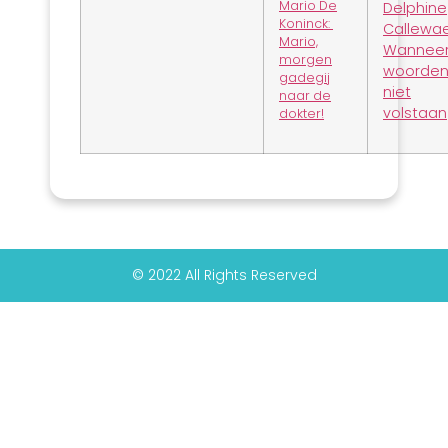
Mario De
Delphine
Koninck:
Callewae
Mario,
Wannee
morgen
woorde
gadegij
niet
naar de
volstaan
dokter!
© 2022 All Rights Reserved