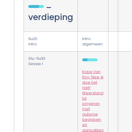
–
verdieping
9u30
Intro
intro
algemeen
10u-11u30
Sessie 1
Kobe Van
Roy: ‘Nee, ik
doe het
niet!’
Weerstand
bij
jongeren
met
autisme
begrijpen
en
aanpakken