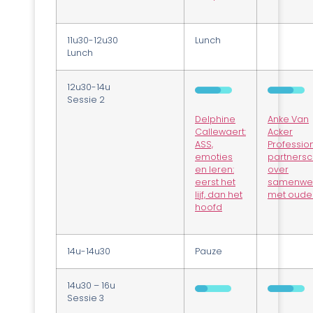
11u30-12u30
Lunch
Lunch
12u30-14u
Sessie 2
Delphine
Anke Van
Callewaert:
Acker
ASS,
Professio
emoties
partnersc
en leren:
over
eerst het
samenwe
lijf, dan het
met oude
hoofd
14u-14u30
Pauze
14u30 – 16u
Sessie 3